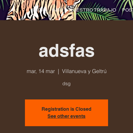
INICIO
INFO
NUESTRO TRABAJO
POS
adsfas
mar, 14 mar
  |  
Villanueva y Geltrú
dsg
Registration is Closed
See other events